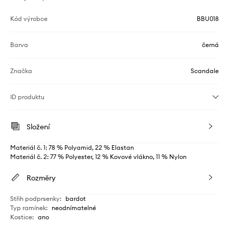
Kód výrobce
BBU018
Barva
černá
Značka
Scandale
ID produktu
Složení
Materiál č. 1: 78 % Polyamid, 22 % Elastan
Materiál č. 2: 77 % Polyester, 12 % Kovové vlákno, 11 % Nylon
Rozměry
Střih podprsenky
:
bardot
Typ ramínek
:
neodnímatelné
Kostice
:
ano