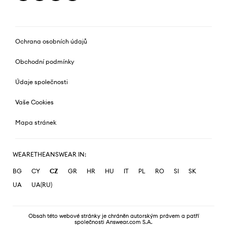
Ochrana osobních údajů
Obchodní podmínky
Údaje společnosti
Vaše Cookies
Mapa stránek
WEARETHEANSWEAR IN:
BG
CY
CZ
GR
HR
HU
IT
PL
RO
SI
SK
UA
UA(RU)
Obsah této webové stránky je chráněn autorským právem a patří
společnosti Answear.com S.A.