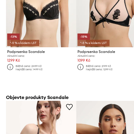
-13%
-15%
*-5 % s kódem: LST
*-5 % s kódem: LST
Podprsenka Scandale
Podprsenka Scandale
Aktuální cena:
Aktuální cena:
1299 Kč
1099 Kč
Běžná cena:
2499 Kč
Běžná cena:
2199 Kč
Nejnižší cena:
1499 Kč
Nejnižší cena:
1299 Kč
Objevte produkty Scandale