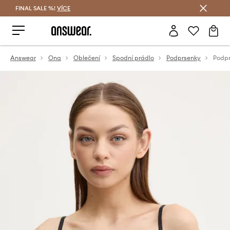
FINAL SALE %!
VÍCE
Ušetřete s Answear Club
Answear
Ona
Oblečení
Spodní prádlo
Podprsenky
Podp