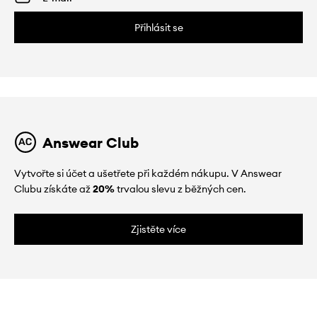
Přihlásit se
Answear Club
Vytvořte si účet a ušetřete při každém nákupu. V Answear
Clubu získáte až
20%
trvalou slevu z běžných cen.
Zjistěte více