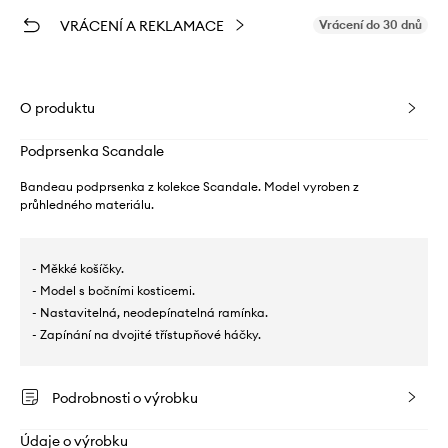
VRÁCENÍ A REKLAMACE
Vrácení do 30 dnů
O produktu
Podprsenka Scandale
Bandeau podprsenka z kolekce Scandale. Model vyroben z
průhledného materiálu.
- Měkké košíčky.
- Model s bočními kosticemi.
- Nastavitelná, neodepínatelná ramínka.
- Zapínání na dvojité třístupňové háčky.
Podrobnosti o výrobku
Údaje o výrobku