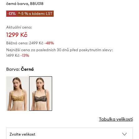
černá barva, BBU018
-13%
*-5 % s kódem: LST
Aktuální cena:
1299 Kč
Běžná cena:
2499 Kč
-48%
Nejnižší cena za posledních 30 dnů před poskytnutím slevy:
1499 Kč
 -13%
Barva:
černá
Tabulka velikosti
Zvolte velikost