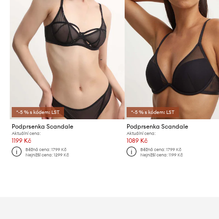
*-5 % s kódem: LST
*-5 % s kódem: LST
Podprsenka Scandale
Podprsenka Scandale
Aktuální cena:
Aktuální cena:
1199 Kč
1089 Kč
Běžná cena:
1799 Kč
Běžná cena:
1799 Kč
Nejnižší cena:
1299 Kč
Nejnižší cena:
1199 Kč