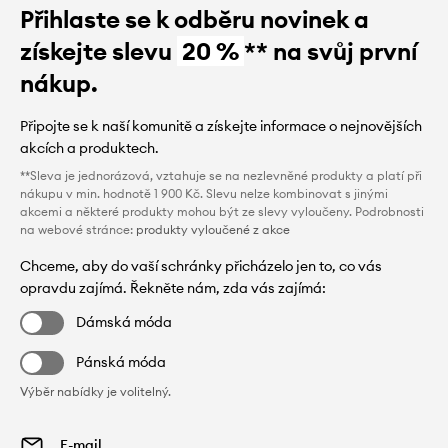
Přihlaste se k odběru novinek a
získejte slevu
20 %
** na svůj první
nákup.
Připojte se k naší komunitě a získejte informace o nejnovějších
akcích a produktech.
**Sleva je jednorázová, vztahuje se na nezlevněné produkty a platí při
nákupu v min. hodnotě 1 900 Kč. Slevu nelze kombinovat s jinými
akcemi a některé produkty mohou být ze slevy vyloučeny. Podrobnosti
na webové stránce:
produkty vyloučené z akce
Chceme, aby do vaší schránky přicházelo jen to, co vás
opravdu zajímá. Řekněte nám, zda vás zajímá:
Dámská móda
Pánská móda
Výběr nabídky je volitelný.