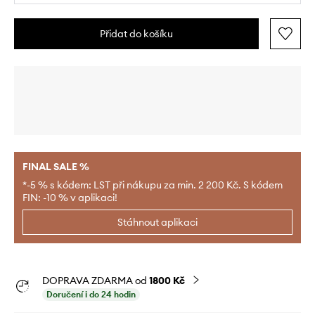
Přidat do košíku
FINAL SALE %
*-5 % s kódem: LST při nákupu za min. 2 200 Kč. S kódem
FIN: -10 % v aplikaci!
Stáhnout aplikaci
DOPRAVA ZDARMA od
1800 Kč
Doručení i do 24 hodin