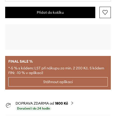
Přidat do košíku
FINAL SALE %
*-5 % s kódem: LST při nákupu za min. 2 200 Kč. S kódem
FIN: -10 % v aplikaci!
Stáhnout aplikaci
DOPRAVA ZDARMA od
1800 Kč
Doručení i do 24 hodin