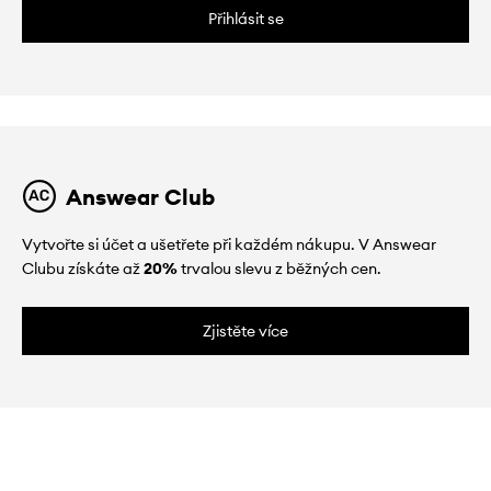
Přihlásit se
Answear Club
Vytvořte si účet a ušetřete při každém nákupu. V Answear
Clubu získáte až
20%
trvalou slevu z běžných cen.
Zjistěte více