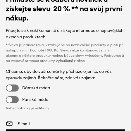
získejte slevu
20 %
** na svůj první
nákup.
Připojte se k naší komunitě a získejte informace o nejnovějších
akcích a produktech.
**Sleva je jednorázová, vztahuje se na nezlevněné produkty a platí při
nákupu v min. hodnotě 1 900 Kč. Slevu nelze kombinovat s jinými
akcemi a některé produkty mohou být ze slevy vyloučeny. Podrobnosti
na webové stránce:
produkty vyloučené z akce
Chceme, aby do vaší schránky přicházelo jen to, co vás
opravdu zajímá. Řekněte nám, zda vás zajímá:
Dámská móda
Pánská móda
Výběr nabídky je volitelný.