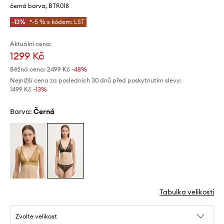
černá barva, BTR018
-13%
*-5 % s kódem: LST
Aktuální cena:
1299 Kč
Běžná cena:
2499 Kč
-48%
Nejnižší cena za posledních 30 dnů před poskytnutím slevy:
1499 Kč
 -13%
Barva:
černá
Tabulka velikosti
Zvolte velikost