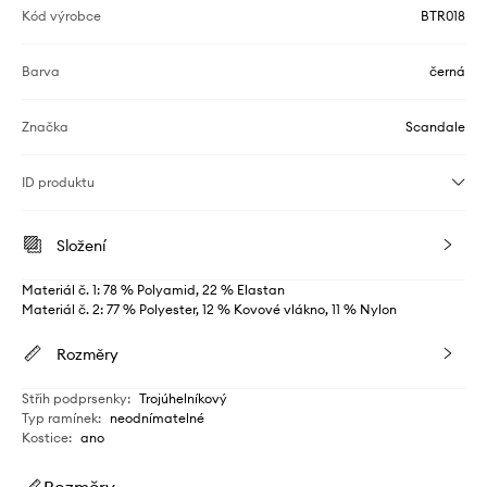
Kód výrobce
BTR018
Barva
černá
Značka
Scandale
ID produktu
Složení
Materiál č. 1: 78 % Polyamid, 22 % Elastan
Materiál č. 2: 77 % Polyester, 12 % Kovové vlákno, 11 % Nylon
Rozměry
Střih podprsenky
:
Trojúhelníkový
Typ ramínek
:
neodnímatelné
Kostice
:
ano