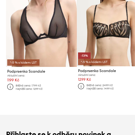
-13%
*-5 % s kódem: LST
*-5 % s kódem: LST
Podprsenka Scandale
Podprsenka Scandale
Aktuální cena:
Aktuální cena:
1299 Kč
1199 Kč
Běžná cena:
2499 Kč
Běžná cena:
1799 Kč
Nejnižší cena:
1499 Kč
Nejnižší cena:
1299 Kč
Přihlaste se k odběru novinek a