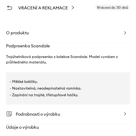
VRÁCENÍ A REKLAMACE
Vrácení do 30 dnů
O produktu
Podprsenka Scandale
Trojúhelníková podprsenka z kolekce Scandale. Model vyroben z
průhledného materiálu.
- Měkké košíčky.
- Nastavitelná, neodepínatelná ramínka.
- Zapínání na trojité, třístupňové háčky.
Podrobnosti o výrobku
Údaje o výrobku