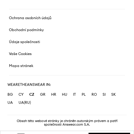
Ochrana osobních údajů
Obchodní podmínky
Údaje společnosti
Vaše Cookies
Mapa stránek
WEARETHEANSWEAR IN:
BG
CY
CZ
GR
HR
HU
IT
PL
RO
SI
SK
UA
UA(RU)
Obsah této webové stránky je chráněn autorským právem a patří
společnosti Answear.com S.A.