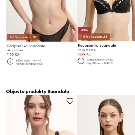
-13%
*-5 % s kódem: LST
*-5 % s kódem: LST
Podprsenka Scandale
Podprsenka Scandale
Aktuální cena:
Aktuální cena:
1299 Kč
1199 Kč
Běžná cena:
2499 Kč
Běžná cena:
1799 Kč
Nejnižší cena:
1499 Kč
Nejnižší cena:
1299 Kč
Objevte produkty Scandale