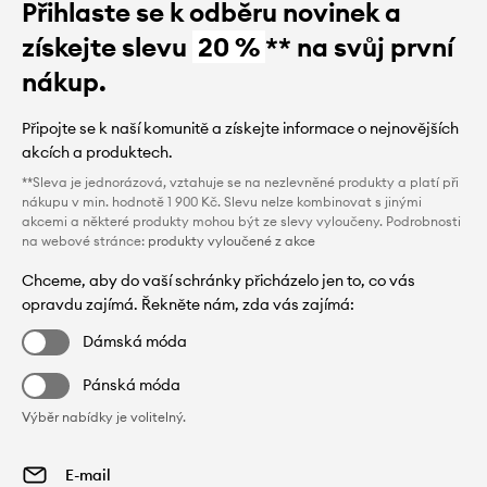
Přihlaste se k odběru novinek a
získejte slevu
20 %
** na svůj první
nákup.
Připojte se k naší komunitě a získejte informace o nejnovějších
akcích a produktech.
**Sleva je jednorázová, vztahuje se na nezlevněné produkty a platí při
nákupu v min. hodnotě 1 900 Kč. Slevu nelze kombinovat s jinými
akcemi a některé produkty mohou být ze slevy vyloučeny. Podrobnosti
na webové stránce:
produkty vyloučené z akce
Chceme, aby do vaší schránky přicházelo jen to, co vás
opravdu zajímá. Řekněte nám, zda vás zajímá:
Dámská móda
Pánská móda
Výběr nabídky je volitelný.