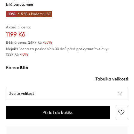
bílá barva, mini
-10%
*-5 % s kódem: LST
Aktuální cena:
1199 Kč
Běžná cena:
2699 Kč
-55%
Nejnižší cena za posledních 30 dnů před poskytnutím slevy:
1339 Kč
 -10%
Barva:
bílá
Tabulka velikosti
Zvolte velikost
Přidat do košíku