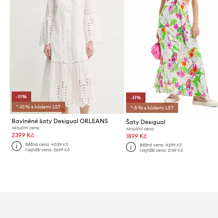
-11%
-11%
*-10 % s kódem: LST
*-5 % s kódem: LST
Bavlněné šaty Desigual ORLEANS
Šaty Desigual
Aktuální cena:
Aktuální cena:
2399 Kč
1899 Kč
Běžná cena:
4029 Kč
Běžná cena:
4299 Kč
Nejnižší cena:
2699 Kč
Nejnižší cena:
2139 Kč