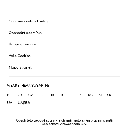
Ochrana osobních údajů
Obchodní podmínky
Údaje společnosti
Vaše Cookies
Mapa stránek
WEARETHEANSWEAR IN:
BG
CY
CZ
GR
HR
HU
IT
PL
RO
SI
SK
UA
UA(RU)
Obsah této webové stránky je chráněn autorským právem a patří
společnosti Answear.com S.A.