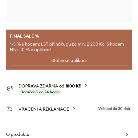
FINAL SALE %
*-5 % s kódem: LST při nákupu za min. 2 200 Kč. S kódem
FIN: -10 % v aplikaci!
Stáhnout aplikaci
DOPRAVA ZDARMA od
1800 Kč
Doručení i do 24 hodin
VRÁCENÍ A REKLAMACE
Vrácení do 30 dnů
O produktu