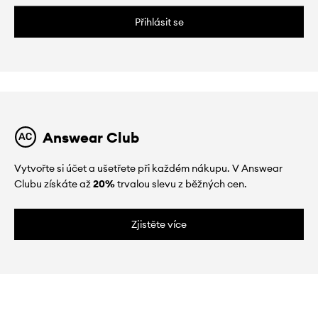
Přihlásit se
Answear Club
Vytvořte si účet a ušetřete při každém nákupu. V Answear
Clubu získáte až
20%
trvalou slevu z běžných cen.
Zjistěte více