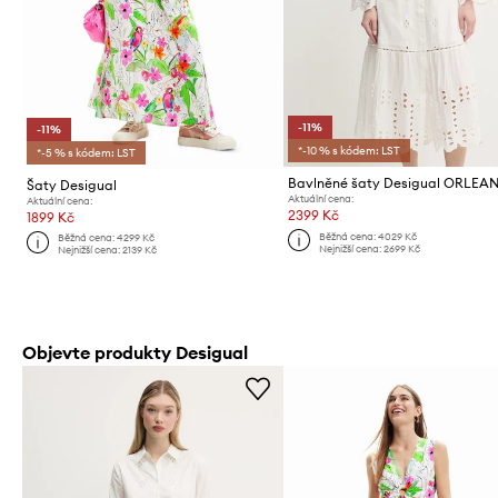
-11%
-11%
*-10 % s kódem: LST
*-5 % s kódem: LST
Bavlněné šaty Desigual ORLEA
Šaty Desigual
Aktuální cena:
Aktuální cena:
2399 Kč
1899 Kč
Běžná cena:
4029 Kč
Běžná cena:
4299 Kč
Nejnižší cena:
2699 Kč
Nejnižší cena:
2139 Kč
Objevte produkty Desigual