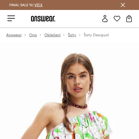
FINAL SALE %!
VÍCE
Ušetřete s Answear Club
Answear
Ona
Oblečení
Šaty
Šaty Desigual