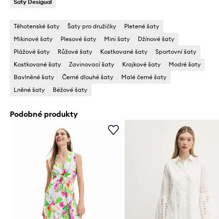
Šaty Desigual
Těhotenské šaty
Šaty pro družičky
Pletené šaty
Mikinové šaty
Plesové šaty
Mini šaty
Džínové šaty
Plážové šaty
Růžové šaty
Kostkované šaty
Sportovní šaty
Kostkované šaty
Zavinovací šaty
Krajkové šaty
Modré šaty
Bavlněné šaty
Černé dlouhé šaty
Malé černé šaty
Lněné šaty
Béžové šaty
Podobné produkty