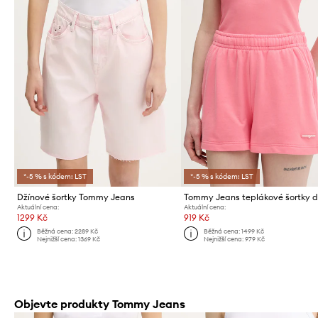
*-5 % s kódem: LST
*-5 % s kódem: LST
Džínové šortky Tommy Jeans
Aktuální cena:
Aktuální cena:
1299 Kč
919 Kč
Běžná cena:
2289 Kč
Běžná cena:
1499 Kč
Nejnižší cena:
1369 Kč
Nejnižší cena:
979 Kč
Objevte produkty Tommy Jeans