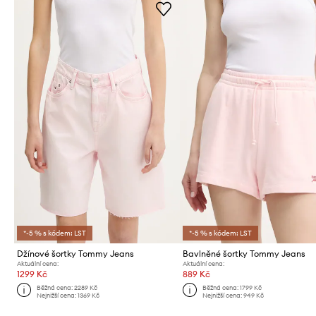
*-5 % s kódem: LST
*-5 % s kódem: LST
Džínové šortky Tommy Jeans
Bavlněné šortky Tommy Jeans
Aktuální cena:
Aktuální cena:
1299 Kč
889 Kč
Běžná cena:
2289 Kč
Běžná cena:
1799 Kč
Nejnižší cena:
1369 Kč
Nejnižší cena:
949 Kč