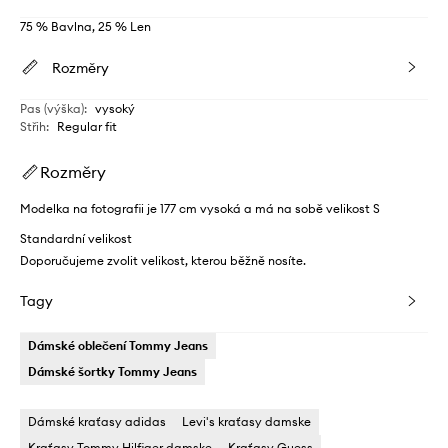
75 % Bavlna, 25 % Len
Rozměry
Pas (výška)
:
vysoký
Střih
:
Regular fit
Rozměry
Modelka na fotografii je 177 cm vysoká a má na sobě velikost S
Standardní velikost
Doporučujeme zvolit velikost, kterou běžně nosíte.
Tagy
Dámské oblečení Tommy Jeans
Dámské šortky Tommy Jeans
Dámské kraťasy adidas
Levi's kraťasy damske
Kraťasy Tommy Hilfiger damske
Kraťasy Guess