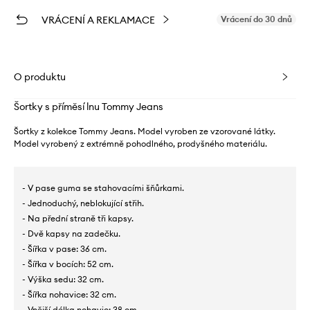
VRÁCENÍ A REKLAMACE
Vrácení do 30 dnů
O produktu
Šortky s příměsí lnu Tommy Jeans
Šortky z kolekce Tommy Jeans. Model vyroben ze vzorované látky.
Model vyrobený z extrémně pohodlného, ​​prodyšného materiálu.
- V pase guma se stahovacími šňůrkami.
- Jednoduchý, neblokující střih.
- Na přední straně tři kapsy.
- Dvě kapsy na zadečku.
- Šířka v pase: 36 cm.
- Šířka v bocích: 52 cm.
- Výška sedu: 32 cm.
- Šířka nohavice: 32 cm.
- Vnější délka nohavic: 38 cm.