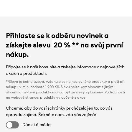
Přihlaste se k odběru novinek a
získejte slevu
20 %
** na svůj první
nákup.
Připojte se k naší komunitě a získejte informace o nejnovějších
akcích a produktech.
**Sleva je jednorázová, vztahuje se na nezlevněné produkty a platí při
nákupu v min. hodnotě 1 900 Kč. Slevu nelze kombinovat s jinými
akcemi a některé produkty mohou být ze slevy vyloučeny. Podrobnosti
na webové stránce:
produkty vyloučené z akce
Chceme, aby do vaší schránky přicházelo jen to, co vás
opravdu zajímá. Řekněte nám, zda vás zajímá:
Dámská móda