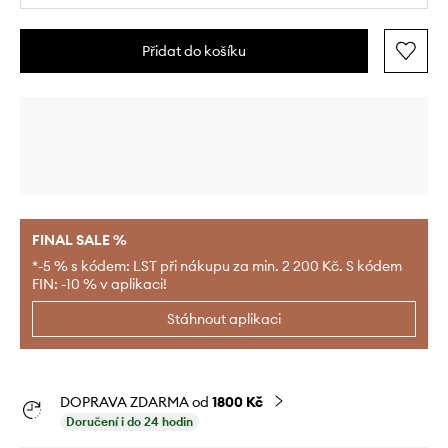
Přidat do košíku
FINAL SALE %
*-5 % s kódem: LST při nákupu za min. 2 200 Kč. S kódem
FIN: -10 % v aplikaci!
Stáhnout aplikaci
DOPRAVA ZDARMA od
1800 Kč
Doručení i do 24 hodin