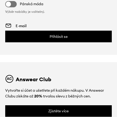
Pánská móda
Výběr nabídky je volitelný.
Přihlásit se
Answear Club
Vytvořte si účet a ušetřete při každém nákupu. V Answear
Clubu získáte až
20%
trvalou slevu z běžných cen.
Zjistěte více