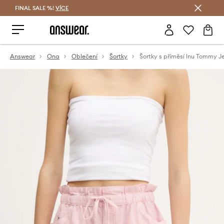
FINAL SALE %!
VÍCE
Ušetřete s Answear Club
Answear
Ona
Oblečení
Šortky
Šortky s příměsí lnu Tommy J