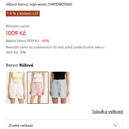
růžová barva, high waist, DW0DW20360
*-5 % s kódem: LST
Aktuální cena:
1009 Kč
Běžná cena:
1999 Kč
-49%
Nejnižší cena za posledních 30 dnů před poskytnutím slevy:
1069 Kč
 -5%
Barva:
růžová
Tabulka velikosti
Zvolte velikost