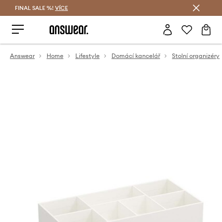
FINAL SALE %!
VÍCE
Ušetřete s Answear Club
Answear
Home
Lifestyle
Domácí kancelář
Stolní organizéry