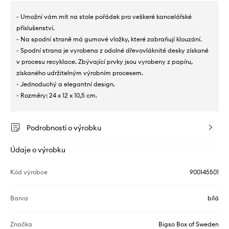
- Umožní vám mít na stole pořádek pro veškeré kancelářské
příslušenství.
- Na spodní straně má gumové vložky, které zabraňují klouzání.
- Spodní strana je vyrobena z odolné dřevovláknité desky získané
v procesu recyklace. Zbývající prvky jsou vyrobeny z papíru,
získaného udržitelným výrobním procesem.
- Jednoduchý a elegantní design.
- Rozměry: 24 x 12 x 10,5 cm.
Podrobnosti o výrobku
Údaje o výrobku
Kód výrobce
900145501
Barva
bílá
Značka
Bigso Box of Sweden