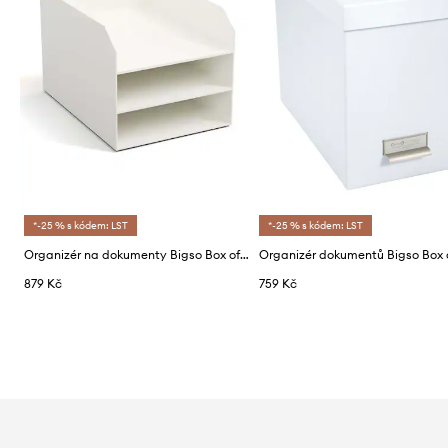
*-25 % s kódem: LST
*-25 % s kódem: LST
Organizér na dokumenty Bigso Box of Sweden Trey
879 Kč
759 Kč