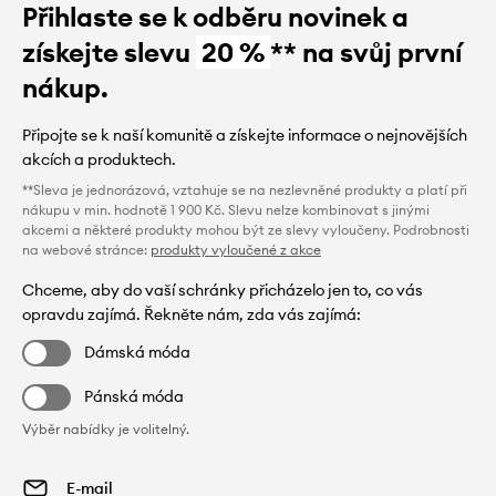
Přihlaste se k odběru novinek a
získejte slevu
20 %
** na svůj první
nákup.
Připojte se k naší komunitě a získejte informace o nejnovějších
akcích a produktech.
**Sleva je jednorázová, vztahuje se na nezlevněné produkty a platí při
nákupu v min. hodnotě 1 900 Kč. Slevu nelze kombinovat s jinými
akcemi a některé produkty mohou být ze slevy vyloučeny. Podrobnosti
na webové stránce:
produkty vyloučené z akce
Chceme, aby do vaší schránky přicházelo jen to, co vás
opravdu zajímá. Řekněte nám, zda vás zajímá:
Dámská móda
Pánská móda
Výběr nabídky je volitelný.