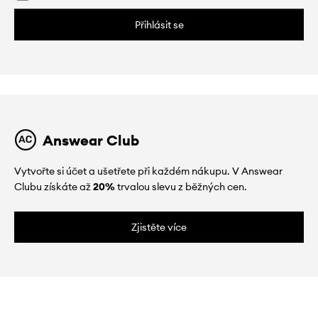
Přihlásit se
Answear Club
Vytvořte si účet a ušetřete při každém nákupu. V Answear
Clubu získáte až
20%
trvalou slevu z běžných cen.
Zjistěte více