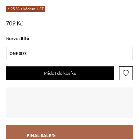
*-25 % s kódem: LST
709 Kč
Barva:
bílá
ONE SIZE
Přidat do košíku
FINAL SALE %