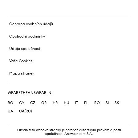
Ochrana osobních údajů
Obchodní podmínky
Údaje společnosti
Vaše Cookies
Mapa stránek
WEARETHEANSWEAR IN:
BG
CY
CZ
GR
HR
HU
IT
PL
RO
SI
SK
UA
UA(RU)
Obsah této webové stránky je chráněn autorským právem a patří
společnosti Answear.com S.A.