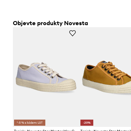
Objevte produkty Novesta
*-5 % s kódem: LST
-20%