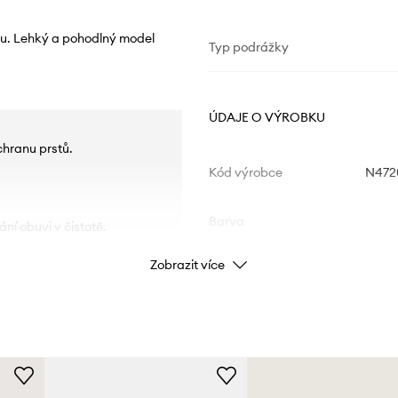
álu. Lehký a pohodlný model
Typ podrážky
ÚDAJE O VÝROBKU
hranu prstů.
Kód výrobce
N472
.
Barva
ní obuvi v čistotě.
Zobrazit více
Značka
ID produktu