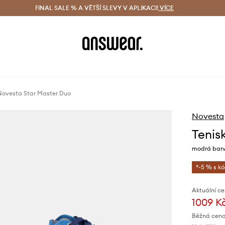
ácení zdarma (od 1800 Kč)
FINAL SALE % A VĚTŠÍ SLEVY V APLIKACI!
Doručení i do 24 h
VÍCE
Ušetřete s 
Novesta Star Master Duo
Novesta
Tenis
modrá barv
*-5 % s k
Aktuální ce
1009 K
Běžná cena