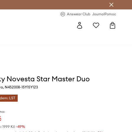
Answear Club
- 20 % na první objednávku
Answear Club
Journal
Pomoc
ky Novesta Star Master Duo
a, N452008-15Y15Y123
ódem: LST
na:
č
:
1999 Kč
-49%