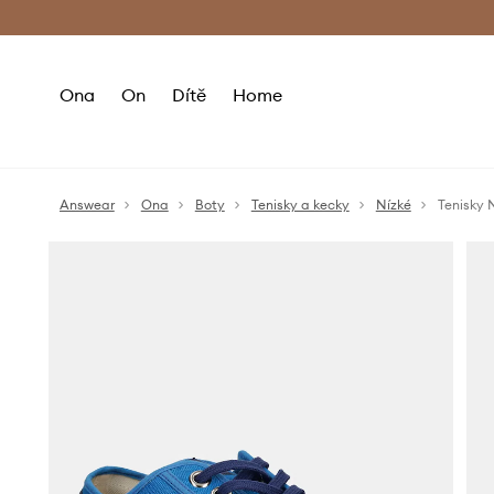
Premium Fashion Benefits
Doručení a vr
Ona
On
Dítě
Home
Answear
Ona
Boty
Tenisky a kecky
Nízké
Tenisky 