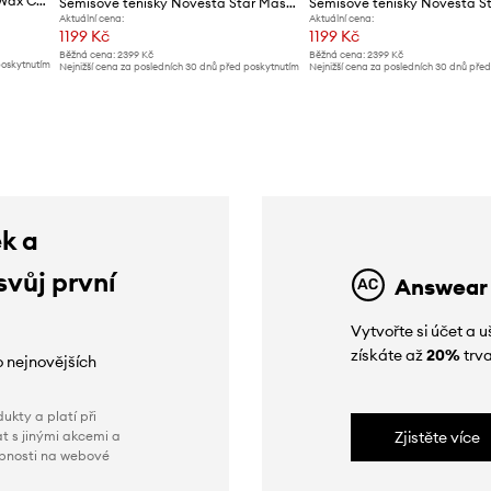
Tenisky Novesta Star Master Wax Cotton
Semišové tenisky Novesta Star Master Hairy Suede
Aktuální cena:
Aktuální cena:
1199 Kč
1199 Kč
Běžná cena:
2399 Kč
Běžná cena:
2399 Kč
poskytnutím
Nejnižší cena za posledních 30 dnů před poskytnutím
Nejnižší cena za posledních 30 dnů pře
slevy:
1559 Kč
slevy:
1559 Kč
ek a
svůj první
Answear
Vytvořte si účet a
získáte až
20%
trva
o nejnovějších
ukty a platí při
t s jinými akcemi a
Zjistěte více
obnosti na webové