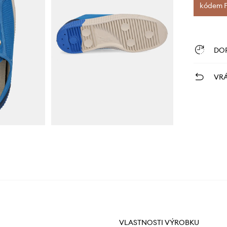
kódem FI
DO
VRÁ
VLASTNOSTI VÝROBKU