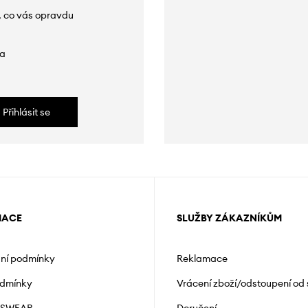
, co vás opravdu
da
Přihlásit se
MACE
SLUŽBY ZÁKAZNÍKŮM
ní podmínky
Reklamace
odmínky
Vrácení zboží/odstoupení od