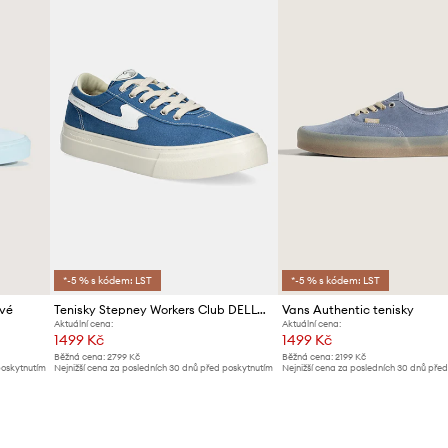
*-5 % s kódem: LST
*-5 % s kódem: LST
ové
Tenisky Stepney Workers Club DELLOW S-STRIKE CUP CANVAS
Vans Authentic tenisky
Aktuální cena:
Aktuální cena:
1499 Kč
1499 Kč
Běžná cena:
2799 Kč
Běžná cena:
2199 Kč
poskytnutím
Nejnižší cena za posledních 30 dnů před poskytnutím
Nejnižší cena za posledních 30 dnů pře
slevy:
1599 Kč
slevy:
1599 Kč