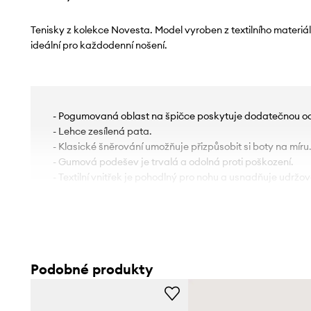
Tenisky z kolekce Novesta. Model vyroben z textilního materi
ideální pro každodenní nošení.
- Pogumovaná oblast na špičce poskytuje dodatečnou oc
- Lehce zesílená pata.
- Klasické šněrování umožňuje přizpůsobit si boty na míru
- Gumová podešev je trvalá a odolná proti poškození.
- Textilní vnitřek je pohodlný pro nohu a usnadňuje udržová
Podobné produkty