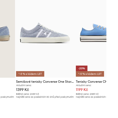
-20%
*-5 % s kódem: LST
*-5 % s kódem: LST
Semišové tenisky Converse One Star Academy Pro
Tenisky Converse Chuck 70
Aktuální cena:
Aktuální cena:
1399 Kč
1199 Kč
Běžná cena:
2489 Kč
Běžná cena:
2389 Kč
d poskytnutím
Nejnižší cena za posledních 30 dnů před poskytnutím
Nejnižší cena za posledních 30 dnů př
slevy:
1199 Kč
slevy:
1499 Kč