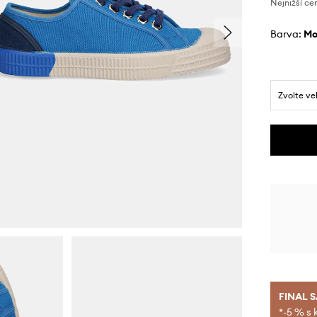
Nejnižší ce
Barva:
m
Zvolte ve
FINAL 
*-5 % s 