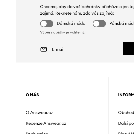
Chceme, aby do vaší schránky přicházelo jen to
zajímá. Řekněte nám, zda vás zajímá:
Dámská móda
Pánská mó
Výběr nabídky je volitelný.
O NÁS
INFOR
O Answear.cz
Obchod
Recenze Answear.cz
Další p