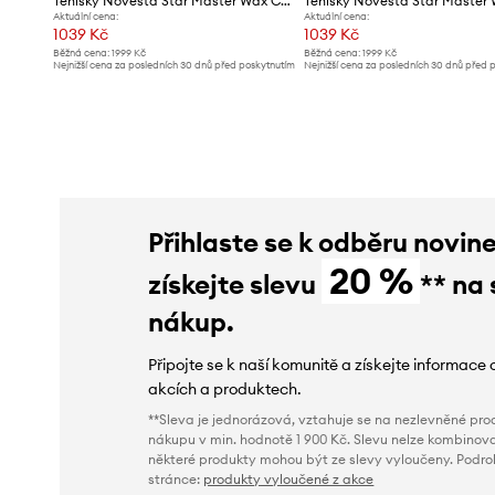
Tenisky Novesta Star Master Wax Cotton
Aktuální cena:
Aktuální cena:
1039 Kč
1039 Kč
Běžná cena:
1999 Kč
Běžná cena:
1999 Kč
Nejnižší cena za posledních 30 dnů před poskytnutím
Nejnižší cena za posledních 30 dnů před 
slevy:
1099 Kč
slevy:
1299 Kč
Přihlaste se k odběru novin
20 %
získejte slevu
** na 
nákup.
Připojte se k naší komunitě a získejte informace 
akcích a produktech.
**Sleva je jednorázová, vztahuje se na nezlevněné prod
nákupu v min. hodnotě 1 900 Kč. Slevu nelze kombinova
některé produkty mohou být ze slevy vyloučeny. Podr
stránce:
produkty vyloučené z akce