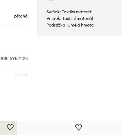
Svršek: Textilní materiál
plochá
Vnitřek: Textilní materiál
Podrážka: Umělá hmota
008.15Y15Y123
modrá
Novesta