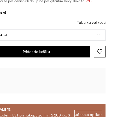
na za posledních 30 dnů před poskytnutím slevy:
1069 Kč
 -5%
odrá
Tabulka velikosti
likost
Přidat do košíku
SALE %
Stáhnout aplikaci
kódem: LST při nákupu za min. 2 200 Kč. S