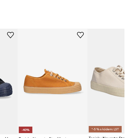
*-5 % s kódem: LST
-40%