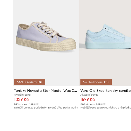
*-5 % s kódem: LST
*-5 % s kódem: LST
Tenisky Novesta Star Master Wax Cotton
Vans Old Skool tenisky semiš
Aktuální cena:
Aktuální cena:
1039 Kč
1599 Kč
Běžná cena:
1999 Kč
Běžná cena:
2399 Kč
Nejnižší cena za posledních 30 dnů před poskytnutím
Nejnižší cena za posledních 30 dnů před 
slevy:
1099 Kč
slevy:
1699 Kč