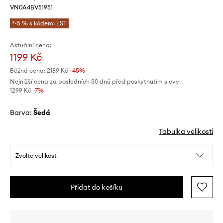
VN0A4BV51951
*-5 % s kódem: LST
Aktuální cena:
1199 Kč
Běžná cena:
2189 Kč
-45%
Nejnižší cena za posledních 30 dnů před poskytnutím slevy:
1299 Kč
 -7%
Barva:
šedá
Tabulka velikosti
Zvolte velikost
Přidat do košíku