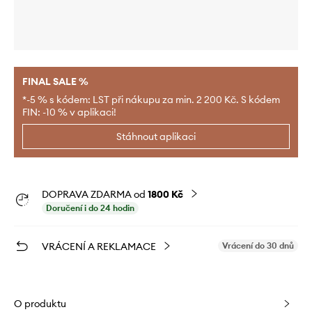
FINAL SALE %
*-5 % s kódem: LST při nákupu za min. 2 200 Kč. S kódem
FIN: -10 % v aplikaci!
Stáhnout aplikaci
DOPRAVA ZDARMA od
1800 Kč
Doručení i do 24 hodin
VRÁCENÍ A REKLAMACE
Vrácení do 30 dnů
O produktu