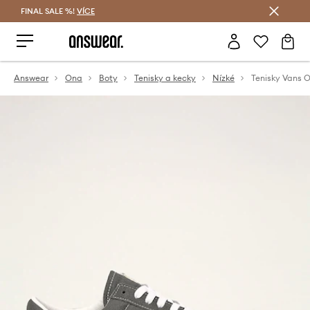
FINAL SALE %!
VÍCE
Ušetřete s Answear Club
Answear
Ona
Boty
Tenisky a kecky
Nízké
Tenisky Vans O