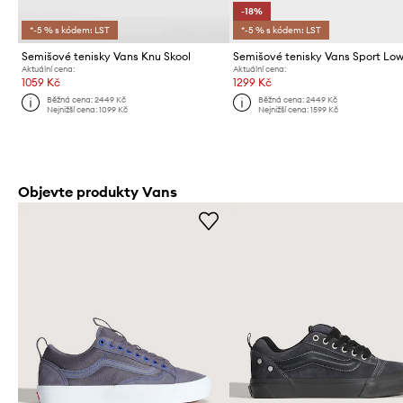
-18%
*-5 % s kódem: LST
*-5 % s kódem: LST
Semišové tenisky Vans Knu Skool
Semišové tenisky Vans Sport Lo
Aktuální cena:
Aktuální cena:
1059 Kč
1299 Kč
Běžná cena:
2449 Kč
Běžná cena:
2449 Kč
Nejnižší cena:
1099 Kč
Nejnižší cena:
1599 Kč
Objevte produkty Vans