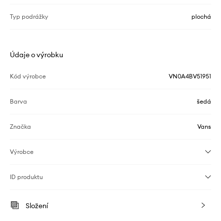
Typ podrážky
plochá
Údaje o výrobku
Kód výrobce
VN0A4BV51951
Barva
šedá
Značka
Vans
Výrobce
ID produktu
Složení