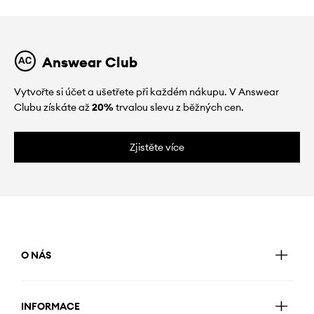
Answear Club
Vytvořte si účet a ušetřete při každém nákupu. V Answear
Clubu získáte až
20%
trvalou slevu z běžných cen.
Zjistěte více
O NÁS
INFORMACE