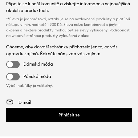
Připojte se k naší komunitě a získejte informace o nejnovějších
akcích a produktech.
**Sleva je jednorázová, vztahuje se na nezlevněné produkty a platí při
nákupu v min. hodnotě 1 900 Kč. Slevu nelze kombinovat s jinými
akcemi a některé produkty mohou být ze slevy vyloučeny. Podrobnosti
na webové stránce:
produkty vyloučené z akce
Chceme, aby do vaší schránky přicházelo jen to, co vás
opravdu zajímá. Řekněte nám, zda vás zajímá:
Dámská móda
Pánská móda
Výběr nabídky je volitelný.
Přihlásit se