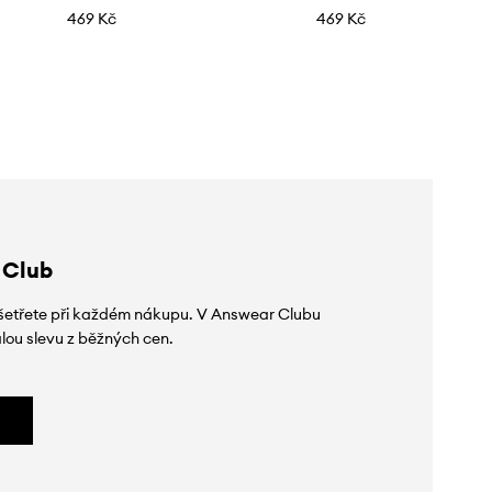
469 Kč
469 Kč
 Club
 ušetřete při každém nákupu. V Answear Clubu
lou slevu z běžných cen.