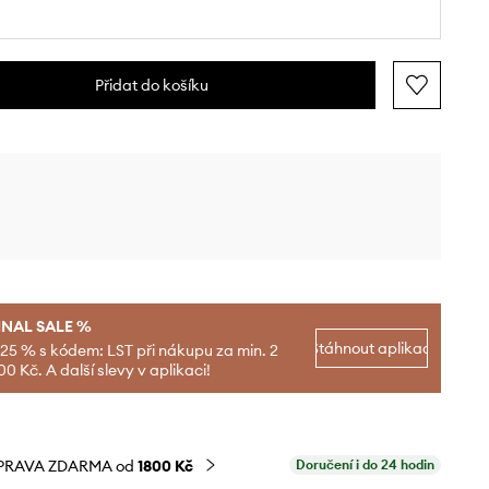
Přidat do košíku
INAL SALE %
Stáhnout aplikaci
-25 % s kódem: LST při nákupu za min. 2
00 Kč. A další slevy v aplikaci!
PRAVA ZDARMA od
1800 Kč
Doručení i do 24 hodin