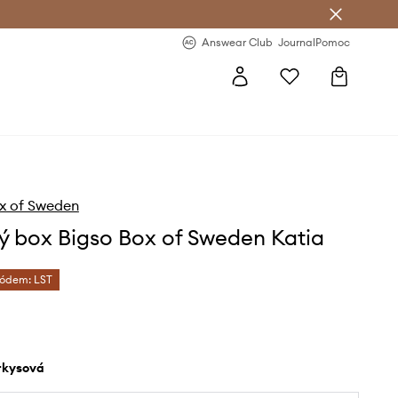
Answear Club
- 20 % na první objednávku
Answear Club
Journal
Pomoc
x of Sweden
ý box Bigso Box of Sweden Katia
kódem: LST
yrkysová