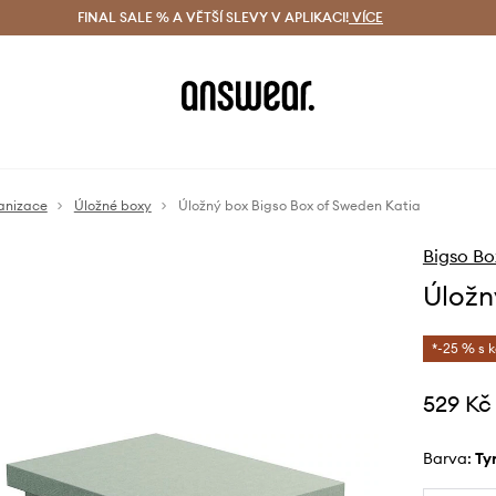
ácení zdarma (od 1800 Kč)
FINAL SALE % A VĚTŠÍ SLEVY V APLIKACI!
Doručení i do 24 h
VÍCE
Ušetřete s 
anizace
Úložné boxy
Úložný box Bigso Box of Sweden Katia
Bigso Bo
Úložn
*-25 % s 
529 Kč
Barva:
t