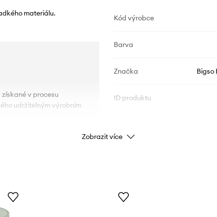
ladkého materiálu.
Kód výrobce
Barva
Značka
Bigso
y získané v procesu
ID produktu
aného udržitelným výrobním
Zobrazit více