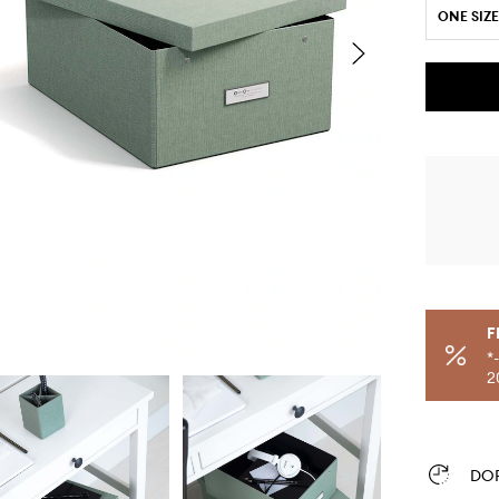
ONE SIZE
F
*
2
DO