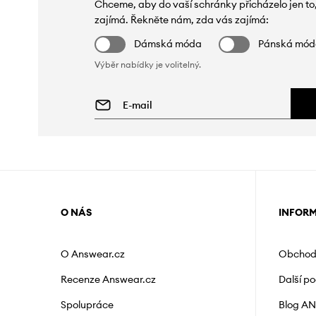
Chceme, aby do vaší schránky přicházelo jen to
zajímá. Řekněte nám, zda vás zajímá:
Dámská móda
Pánská mó
Výběr nabídky je volitelný.
O NÁS
INFOR
O Answear.cz
Obchod
Recenze Answear.cz
Další p
Spolupráce
Blog A