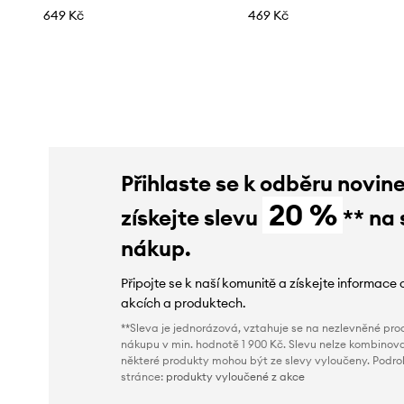
649 Kč
469 Kč
Přihlaste se k odběru novin
20 %
získejte slevu
** na 
nákup.
Připojte se k naší komunitě a získejte informace 
akcích a produktech.
**Sleva je jednorázová, vztahuje se na nezlevněné prod
nákupu v min. hodnotě 1 900 Kč. Slevu nelze kombinova
některé produkty mohou být ze slevy vyloučeny. Podr
stránce:
produkty vyloučené z akce