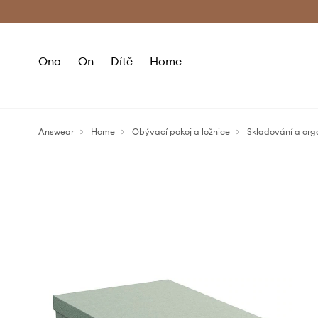
Premium Fashion Benefits
Doručení a vr
Ona
On
Dítě
Home
Answear
Home
Obývací pokoj a ložnice
Skladování a org