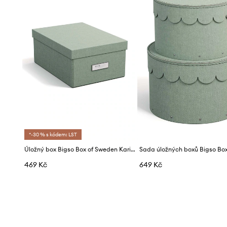
*-30 % s kódem: LST
Úložný box Bigso Box of Sweden Karin
469 Kč
649 Kč