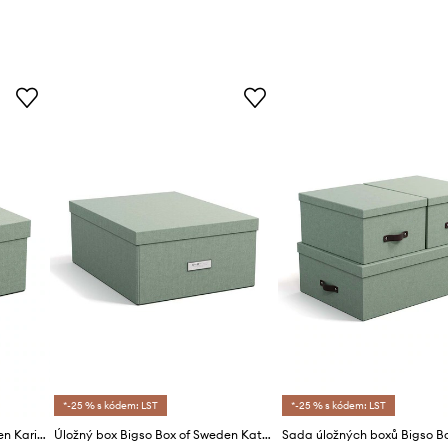
*-25 % s kódem: LST
*-25 % s kódem: LST
Úložný box Bigso Box of Sweden Karin
Úložný box Bigso Box of Sweden Katrin