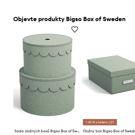
Objevte produkty Bigso Box of Sweden
*-30 % s kódem: LST
Sada úložných boxů Bigso Box of Sweden Wilma 2-pack