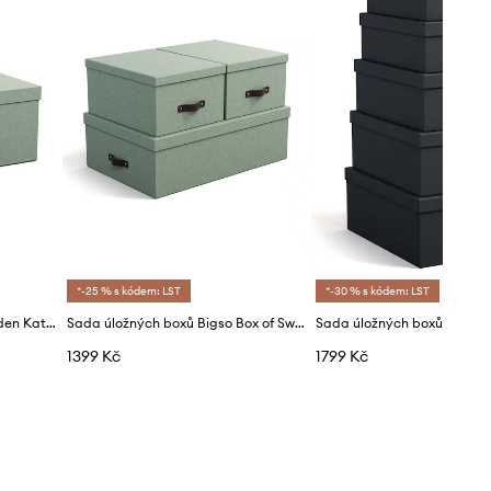
*-25 % s kódem: LST
*-30 % s kódem: LST
Úložný box Bigso Box of Sweden Katrin
Sada úložných boxů Bigso Box of Sweden Inge 3-pack
1399 Kč
1799 Kč