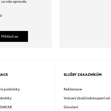
, co vás opravdu
da
Přihlásit se
MACE
SLUŽBY ZÁKAZNÍKŮM
ní podmínky
Reklamace
odmínky
Vrácení zboží/odstoupení od
NSWEAR
Doručení