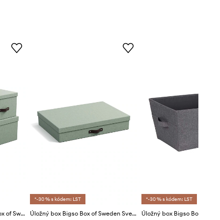
*-30 % s kódem: LST
*-30 % s kódem: LST
Sada úložných boxů Bigso Box of Sweden Inge 3-pack
Úložný box Bigso Box of Sweden Sverker
Úložný box Bigso Box of Sw