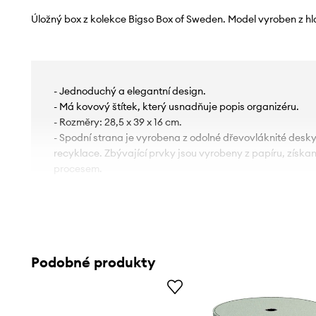
Úložný box z kolekce Bigso Box of Sweden. Model vyroben z h
- Jednoduchý a elegantní design.
- Má kovový štítek, který usnadňuje popis organizéru.
- Rozměry: 28,5 x 39 x 16 cm.
- Spodní strana je vyrobena z odolné dřevovláknité desk
recyklace. Zbývající prvky jsou vyrobeny z papíru, získ
procesem.
Podobné produkty