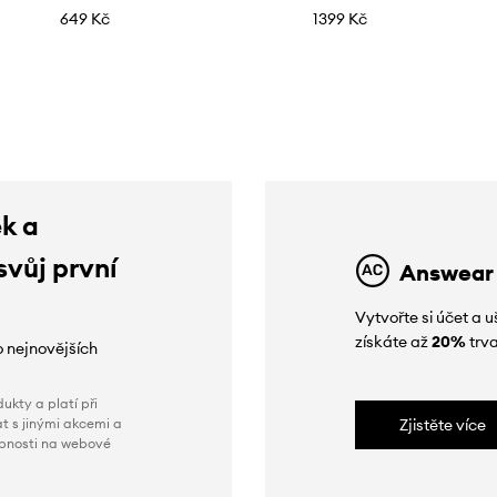
649 Kč
1399 Kč
ek a
svůj první
Answear
Vytvořte si účet a
získáte až
20%
trva
o nejnovějších
ukty a platí při
t s jinými akcemi a
Zjistěte více
obnosti na webové