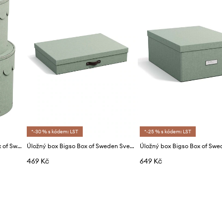
*-30 % s kódem: LST
*-25 % s kódem: LST
Sada úložných boxů Bigso Box of Sweden Wilma 2-pack
Úložný box Bigso Box of Sweden Sverker
469 Kč
649 Kč