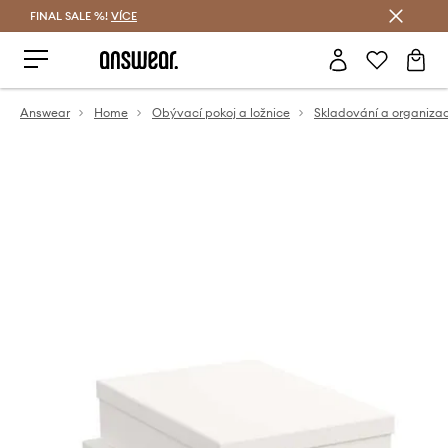
FINAL SALE %!
VÍCE
Ušetřete s Answear Club
Answear
Home
Obývací pokoj a ložnice
Skladování a organiza