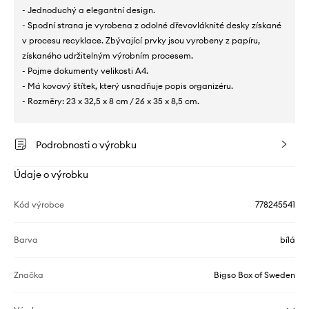
- Jednoduchý a elegantní design.
- Spodní strana je vyrobena z odolné dřevovláknité desky získané
v procesu recyklace. Zbývající prvky jsou vyrobeny z papíru,
získaného udržitelným výrobním procesem.
- Pojme dokumenty velikosti A4.
- Má kovový štítek, který usnadňuje popis organizéru.
- Rozměry: 23 x 32,5 x 8 cm / 26 x 35 x 8,5 cm.
Podrobnosti o výrobku
Údaje o výrobku
Kód výrobce
778245541
Barva
bílá
Značka
Bigso Box of Sweden