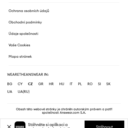
Ochrana osobních údajů
Obchodní podmínky
Údaje společnosti
Vaše Cookies
Mapa stránek
WEARETHEANSWEAR IN:
BG
CY
CZ
GR
HR
HU
IT
PL
RO
SI
SK
UA
UA(RU)
Obsah této webové stránky je chráněn autorským právem a patří
společnosti Answear.com S.A.
Stáhněte si aplikaci a
Stáhnout