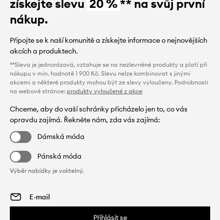
získejte slevu
20 %
** na svůj první
nákup.
Připojte se k naší komunitě a získejte informace o nejnovějších
akcích a produktech.
**Sleva je jednorázová, vztahuje se na nezlevněné produkty a platí při
nákupu v min. hodnotě 1 900 Kč. Slevu nelze kombinovat s jinými
akcemi a některé produkty mohou být ze slevy vyloučeny. Podrobnosti
na webové stránce:
produkty vyloučené z akce
Chceme, aby do vaší schránky přicházelo jen to, co vás
opravdu zajímá. Řekněte nám, zda vás zajímá:
Dámská móda
Pánská móda
Výběr nabídky je volitelný.
Přihlásit se