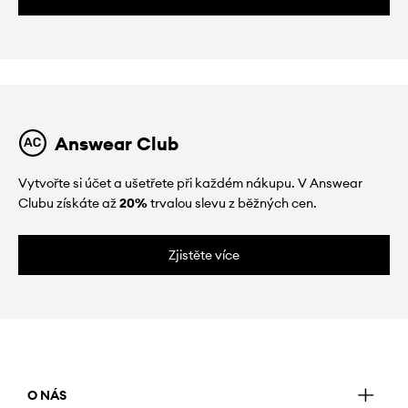
Answear Club
Vytvořte si účet a ušetřete při každém nákupu. V Answear
Clubu získáte až
20%
trvalou slevu z běžných cen.
Zjistěte více
O NÁS