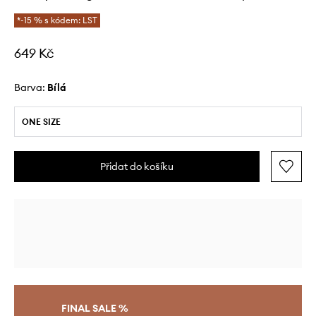
*-15 % s kódem: LST
649 Kč
Barva:
bílá
ONE SIZE
Přidat do košíku
FINAL SALE %