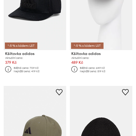
*-5 % s kódem: LST
*-5 % s kódem: LST
Kšiltovka adidas
Kšiltovka adidas
Aktuální cena:
Aktuální cena:
379 Kč
489 Kč
Běžná cena:
709 Kč
Běžná cena:
649 Kč
Nejnižší cena:
419 Kč
Nejnižší cena:
519 Kč