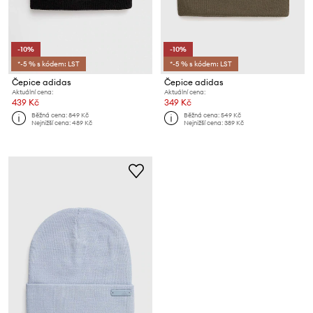
-10%
-10%
*-5 % s kódem: LST
*-5 % s kódem: LST
Čepice adidas
Čepice adidas
Aktuální cena:
Aktuální cena:
439 Kč
349 Kč
Běžná cena:
849 Kč
Běžná cena:
549 Kč
Nejnižší cena:
489 Kč
Nejnižší cena:
389 Kč