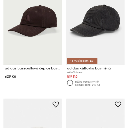
*-5 % s kódem: LST
adidas baseballová čepice bavlněná
adidas kšiltovka bavlněná
Aktuální cena:
629 Kč
519 Kč
Běžná cena:
649 Kč
Nejnižší cena:
549 Kč