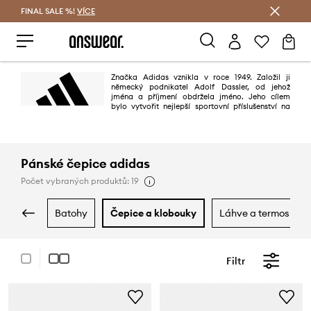
FINAL SALE %!
VÍCE
Ušetřete s Answear Club
Značka Adidas vznikla v roce 1949. Založil ji
německý podnikatel Adolf Dassler, od jehož
jména a příjmení obdržela jméno. Jeho cílem
bylo vytvořit nejlepší sportovní příslušenství na
světě. Mělo se to povést díky třem principům: projektování nejlepší obuvi
pro sportovní použití, ochraně sportovců před zraněním a zajištění vysoké
trvanlivosti výrobků. Povedlo se to stoprocentně.
Pánské čepice adidas
Počet vybraných produktů: 19
batohy
čepice a klobouky
láhve a termosky
Filtr