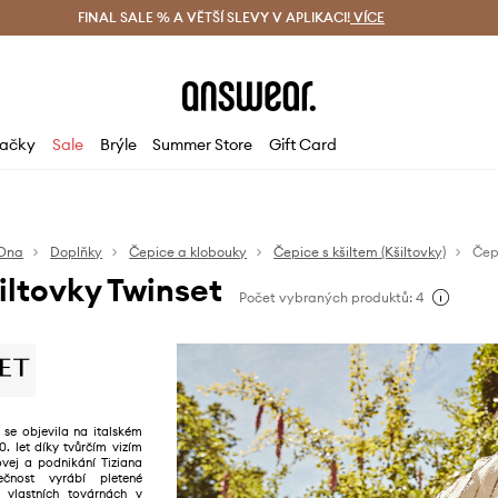
ácení zdarma (od 1800 Kč)
FINAL SALE % A VĚTŠÍ SLEVY V APLIKACI!
Doručení i do 24 h
VÍCE
Ušetřete s 
ačky
Sale
Brýle
Summer Store
Gift Card
Ona
Doplňky
Čepice a klobouky
Čepice s kšiltem (Kšiltovky)
Čep
ltovky Twinset
Počet vybraných produktů: 4
se objevila na italském
. let díky tvůrčím vizím
ovej a podnikání Tiziana
ečnost vyrábí pletené
 vlastních továrnách v