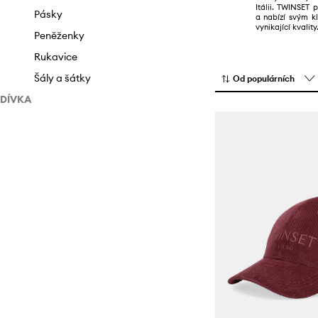
Itálii. TWINSET 
Plavky
Sandály a pantofle
Pásky
a nabízí svým kl
vynikající kvality
Sady
Sněhule
Peněženky
Saka
Sneakers boty
Rukavice
Spodní prádlo
Šály a šátky
Od populárních
DÍVKA
Sukně
Oblečení
Svetry
Boty
Šortky
Saka
Šaty
Šaty
Kotníkové boty
Teplákové soupravy
Topy a trička