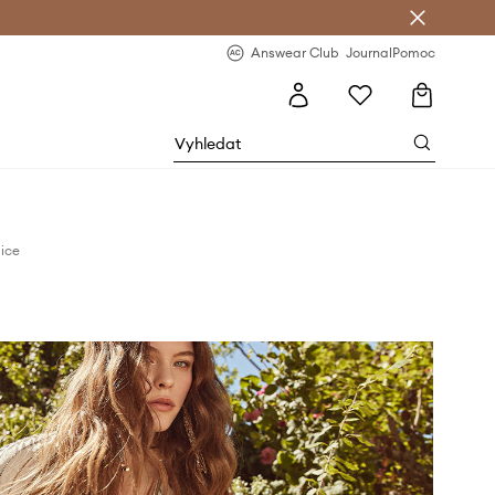
Answear Club
- 20 % na první objednávku
Answear Club
Journal
Pomoc
ice