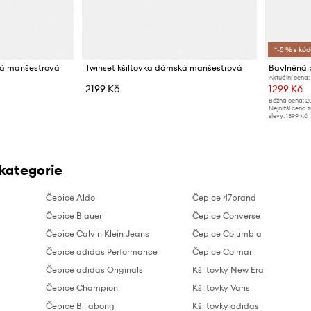
*-5 % s kó
ká manšestrová
Twinset kšiltovka dámská manšestrová
Bavlněná 
Aktuální cena:
2199 Kč
1299 Kč
Běžná cena:
2
Nejnižší cena 
slevy:
1399 Kč
 kategorie
Čepice Aldo
Čepice 47brand
Čepice Blauer
Čepice Converse
Čepice Calvin Klein Jeans
Čepice Columbia
Čepice adidas Performance
Čepice Colmar
Čepice adidas Originals
Kšiltovky New Era
Čepice Champion
Kšiltovky Vans
Čepice Billabong
Kšiltovky adidas