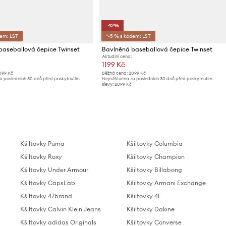
-42%
dem: LST
*-5 % s kódem: LST
baseballová čepice Twinset
Bavlněná baseballová čepice Twinset
Aktuální cena:
1199 Kč
099 Kč
Běžná cena:
2099 Kč
za posledních 30 dnů před poskytnutím
Nejnižší cena za posledních 30 dnů před poskytnutím
slevy:
2099 Kč
Kšiltovky Puma
Kšiltovky Columbia
Kšiltovky Roxy
Kšiltovky Champion
Kšiltovky Under Armour
Kšiltovky Billabong
Kšiltovky CapsLab
Kšiltovky Armani Exchange
Kšiltovky 47brand
Kšiltovky 4F
Kšiltovky Calvin Klein Jeans
Kšiltovky Dakine
Kšiltovky adidas Originals
Kšiltovky Converse