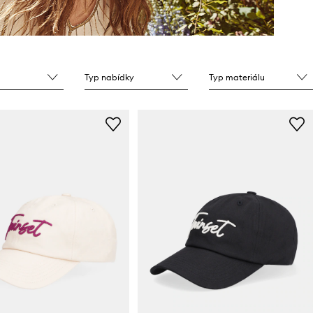
Typ nabídky
Typ materiálu