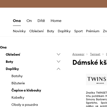
Premium Fashion Benefits
Doručení a vr
Ona
On
Dítě
Home
Novinky
Oblečení
Boty
Doplňky
Sport
Prémium
Zn
Ona
Oblečení
Answear
Twinset
Dámské kši
Boty
Bundy
Doplňky
Džíny
Baleríny
Halenky a košile
Kotníkové boty
Batohy
Kabáty
Kozačky
Bižuterie
Kalhoty a legíny
Lodičky
Čepice a klobouky
Značka TWINSET 
trhu počátkem 90
Mikiny
Mokasíny a polobotky
Kabelky
Simony Barbieri
Sgarbiho. Spol
Overaly
Papuče
Obaly a pouzdra
oděvy ve svých