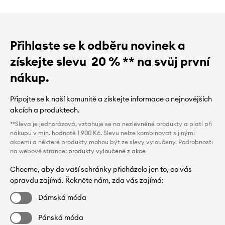
Přihlaste se k odběru novinek a
získejte slevu
20 %
** na svůj první
nákup.
Připojte se k naší komunitě a získejte informace o nejnovějších
akcích a produktech.
**Sleva je jednorázová, vztahuje se na nezlevněné produkty a platí při
nákupu v min. hodnotě 1 900 Kč. Slevu nelze kombinovat s jinými
akcemi a některé produkty mohou být ze slevy vyloučeny. Podrobnosti
na webové stránce:
produkty vyloučené z akce
Chceme, aby do vaší schránky přicházelo jen to, co vás
opravdu zajímá. Řekněte nám, zda vás zajímá:
Dámská móda
Pánská móda