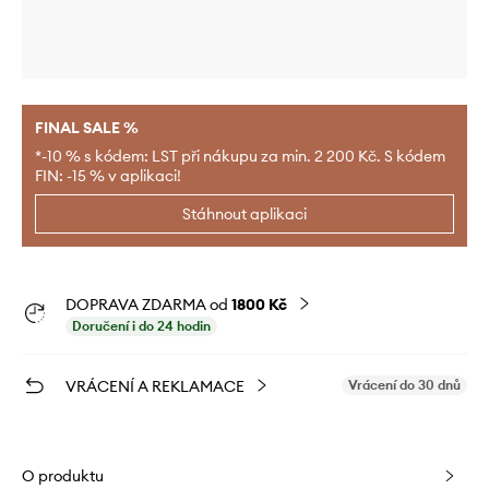
FINAL SALE %
*-10 % s kódem: LST při nákupu za min. 2 200 Kč. S kódem
FIN: -15 % v aplikaci!
Stáhnout aplikaci
DOPRAVA ZDARMA od
1800 Kč
Doručení i do 24 hodin
VRÁCENÍ A REKLAMACE
Vrácení do 30 dnů
O produktu