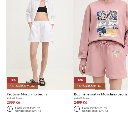
-11%
-10%
*-10 % s kódem: LST
*-10 % s kódem: LST
Kraťasy Moschino Jeans
Bavlněné šortky Moschino Jeans
Aktuální cena:
Aktuální cena:
2999 Kč
2499 Kč
Běžná cena:
6099 Kč
Běžná cena:
4999 Kč
Nejnižší cena:
3399 Kč
Nejnižší cena:
2799 Kč