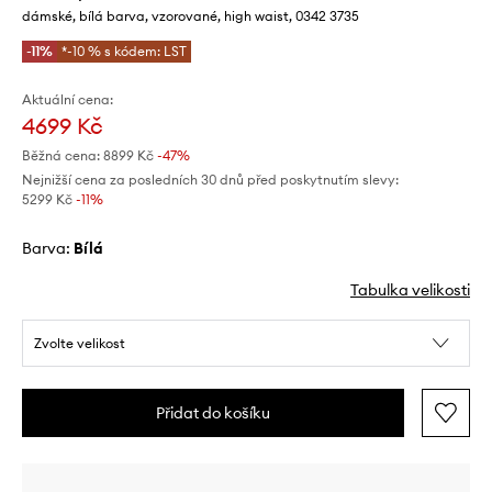
dámské, bílá barva, vzorované, high waist, 0342 3735
-11%
*-10 % s kódem: LST
Aktuální cena:
4699 Kč
Běžná cena:
8899 Kč
-47%
Nejnižší cena za posledních 30 dnů před poskytnutím slevy:
5299 Kč
 -11%
Barva:
bílá
Tabulka velikosti
Zvolte velikost
Přidat do košíku