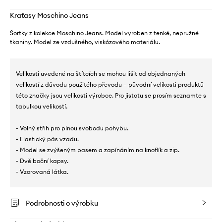
Kraťasy Moschino Jeans
Šortky z kolekce Moschino Jeans. Model vyroben z tenké, nepružné
tkaniny. Model ze vzdušného, ​​viskózového materiálu.
Velikosti uvedené na štítcích se mohou lišit od objednaných
velikostí z důvodu použitého převodu – původní velikosti produktů
této značky jsou velikosti výrobce. Pro jistotu se prosím seznamte s
tabulkou velikostí.
- Volný střih pro plnou svobodu pohybu.
- Elastický pás vzadu.
- Model se zvýšeným pasem a zapínáním na knoflík a zip.
- Dvě boční kapsy.
- Vzorovaná látka.
Podrobnosti o výrobku