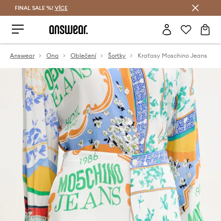
FINAL SALE %!
VÍCE
Ušetřete s Answear Club
Answear
Ona
Oblečení
Šortky
Kraťasy Moschino Jeans