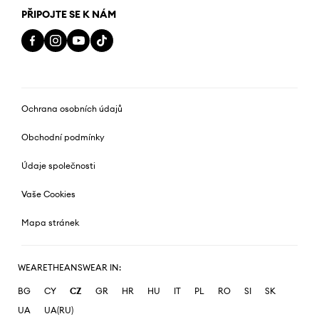
PŘIPOJTE SE K NÁM
Ochrana osobních údajů
Obchodní podmínky
Údaje společnosti
Vaše Cookies
Mapa stránek
WEARETHEANSWEAR IN:
BG
CY
CZ
GR
HR
HU
IT
PL
RO
SI
SK
UA
UA(RU)