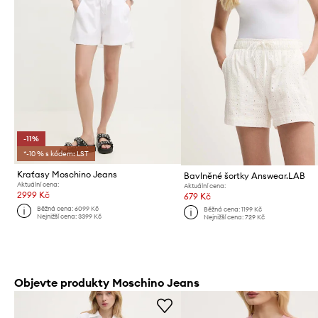
-11%
*-10 % s kódem: LST
Kraťasy Moschino Jeans
Bavlněné šortky Answear.LAB
Aktuální cena:
Aktuální cena:
2999 Kč
679 Kč
Běžná cena:
6099 Kč
Běžná cena:
1199 Kč
Nejnižší cena:
3399 Kč
Nejnižší cena:
729 Kč
Objevte produkty Moschino Jeans