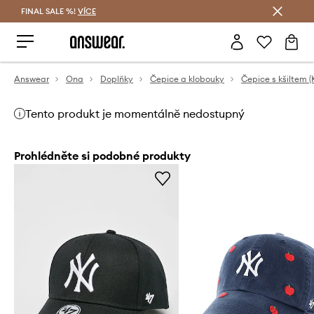
FINAL SALE %!
VÍCE
Ušetřete s Answear Club
Answear
Ona
Doplňky
Čepice a klobouky
Čepice s kšiltem (
Tento produkt je momentálně nedostupný
Prohlédněte si podobné produkty