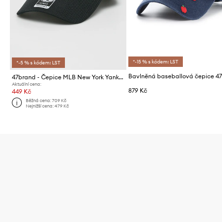
*-15 % s kódem: LST
*-5 % s kódem: LST
47brand - Čepice MLB New York Yankees
Aktuální cena:
879 Kč
449 Kč
Běžná cena:
709 Kč
Nejnižší cena:
479 Kč