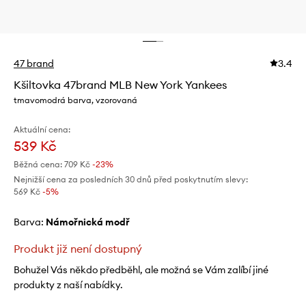
47 brand
3.4
Kšiltovka 47brand MLB New York Yankees
tmavomodrá barva, vzorovaná
Aktuální cena:
539 Kč
Běžná cena:
709 Kč
-23%
Nejnižší cena za posledních 30 dnů před poskytnutím slevy:
569 Kč
 -5%
Barva:
námořnická modř
Produkt již není dostupný
Bohužel Vás někdo předběhl, ale možná se Vám zalíbí jiné
produkty z naší nabídky.