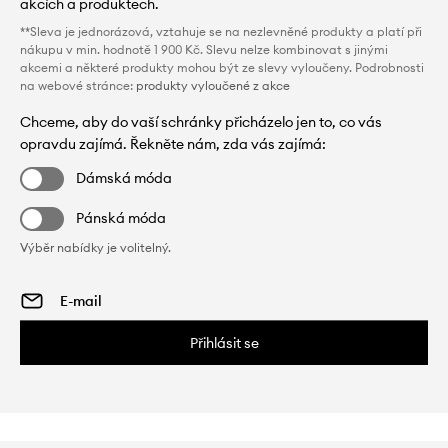
akcích a produktech.
**Sleva je jednorázová, vztahuje se na nezlevněné produkty a platí při
nákupu v min. hodnotě 1 900 Kč. Slevu nelze kombinovat s jinými
akcemi a některé produkty mohou být ze slevy vyloučeny. Podrobnosti
na webové stránce:
produkty vyloučené z akce
Chceme, aby do vaší schránky přicházelo jen to, co vás
opravdu zajímá. Řekněte nám, zda vás zajímá:
Dámská móda
Pánská móda
Výběr nabídky je volitelný.
Přihlásit se