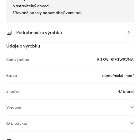
- Nastavitelný obvod.
- Síťované panely napomáhají ventilaci.
Podrobnosti o výrobku
Údaje o výrobku
Kód výrobce
B.TRWLR17GWP.VNA
Barva
námořnická modř
Značka
47 brand
Výrobce
ID produktu