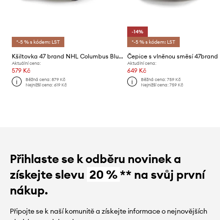
-14%
*-5 % s kódem: LST
*-5 % s kódem: LST
Kšiltovka 47 brand NHL Columbus Blue Jackets
Aktuální cena:
Aktuální cena:
579 Kč
649 Kč
Běžná cena:
879 Kč
Běžná cena:
759 Kč
Nejnižší cena:
619 Kč
Nejnižší cena:
759 Kč
Přihlaste se k odběru novinek a
získejte slevu
20 %
** na svůj první
nákup.
Připojte se k naší komunitě a získejte informace o nejnovějších