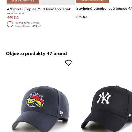
*-5 % s kódem: LST
47brand - Čepice MLB New York Yankees
Aktuální cena:
879 Kč
449 Kč
Běžná cena:
709 Kč
Nejnižší cena:
479 Kč
Objevte produkty 47 brand