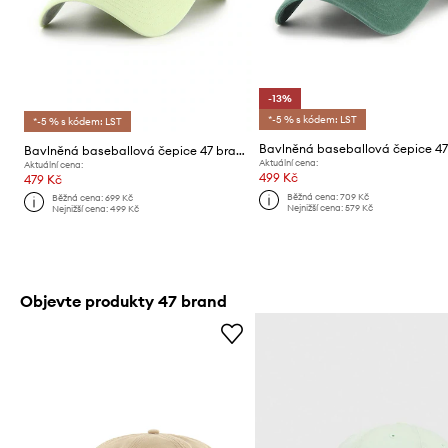
-13%
*-5 % s kódem: LST
*-5 % s kódem: LST
Bavlněná baseballová čepice 47 brand MLB New York Yankees
Aktuální cena:
Aktuální cena:
499 Kč
479 Kč
Běžná cena:
709 Kč
Běžná cena:
699 Kč
Nejnižší cena:
579 Kč
Nejnižší cena:
499 Kč
Objevte produkty 47 brand