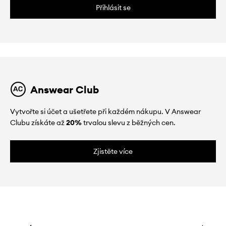
Přihlásit se
Answear Club
Vytvořte si účet a ušetřete při každém nákupu. V Answear
Clubu získáte až
20%
trvalou slevu z běžných cen.
Zjistěte více