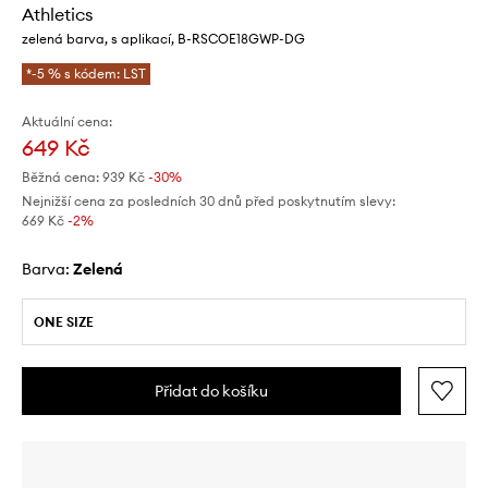
Athletics
zelená barva, s aplikací, B-RSCOE18GWP-DG
*-5 % s kódem: LST
Aktuální cena:
649 Kč
Běžná cena:
939 Kč
-30%
Nejnižší cena za posledních 30 dnů před poskytnutím slevy:
669 Kč
 -2%
Barva:
zelená
ONE SIZE
Přidat do košíku