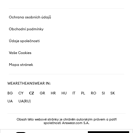
Ochrana osobních údajů
Obchodní podmínky
Údaje společnosti
Vaše Cookies
Mapa stránek
WEARETHEANSWEAR IN:
BG
CY
CZ
GR
HR
HU
IT
PL
RO
SI
SK
UA
UA(RU)
Obsah této webové stránky je chráněn autorským právem a patří
společnosti Answear.com S.A.