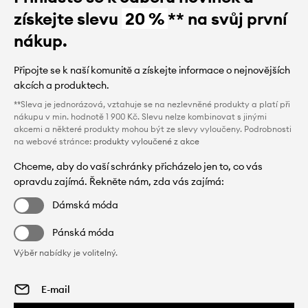
získejte slevu
20 %
** na svůj první
nákup.
Připojte se k naší komunitě a získejte informace o nejnovějších
akcích a produktech.
**Sleva je jednorázová, vztahuje se na nezlevněné produkty a platí při
nákupu v min. hodnotě 1 900 Kč. Slevu nelze kombinovat s jinými
akcemi a některé produkty mohou být ze slevy vyloučeny. Podrobnosti
na webové stránce:
produkty vyloučené z akce
Chceme, aby do vaší schránky přicházelo jen to, co vás
opravdu zajímá. Řekněte nám, zda vás zajímá:
Dámská móda
Pánská móda
Výběr nabídky je volitelný.