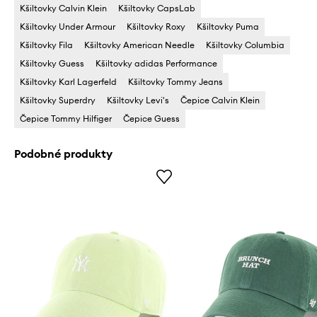
Kšiltovky Calvin Klein
Kšiltovky CapsLab
Kšiltovky Under Armour
Kšiltovky Roxy
Kšiltovky Puma
Kšiltovky Fila
Kšiltovky American Needle
Kšiltovky Columbia
Kšiltovky Guess
Kšiltovky adidas Performance
Kšiltovky Karl Lagerfeld
Kšiltovky Tommy Jeans
Kšiltovky Superdry
Kšiltovky Levi's
Čepice Calvin Klein
Čepice Tommy Hilfiger
Čepice Guess
Podobné produkty