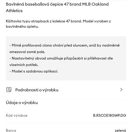
Bavlněná baseballová čepice 47 brand MLB Oakland
Athletics
Kšiltovka typu strapback z kolekce 47 brand. Model vyroben z
bavlněného úpletu.
- Mírně profilovaná clona chrání před sluncem, aniž by nadměrně
omezoval zorné pole.
- Nastavitelný obvod umožňuje přizpůsobit si přiléhavost dle
vlastních potřeb.
- Model s ozdobnou aplikací.
Podrobnosti o výrobku
Údaje o výrobku
Kód výrobce
B.RSCOE18GWP.DG
Barva
zelená