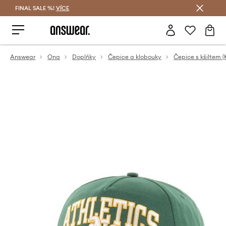
FINAL SALE %!
VÍCE
Ušetřete s Answear Club
Answear
Ona
Doplňky
Čepice a klobouky
Čepice s kšiltem (