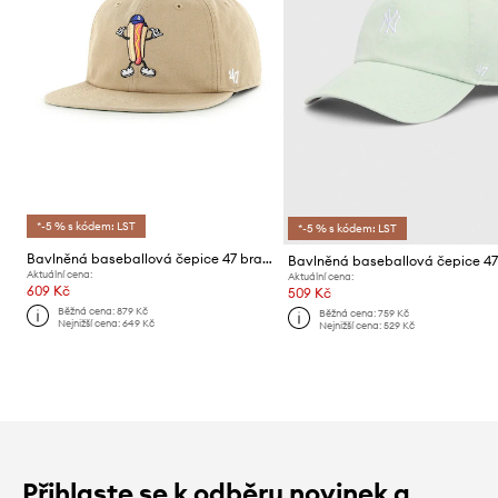
*-5 % s kódem: LST
*-5 % s kódem: LST
Bavlněná baseballová čepice 47 brand MLB Los Angeles Dodgers
Aktuální cena:
Aktuální cena:
609 Kč
509 Kč
Běžná cena:
879 Kč
Běžná cena:
759 Kč
Nejnižší cena:
649 Kč
Nejnižší cena:
529 Kč
Přihlaste se k odběru novinek a