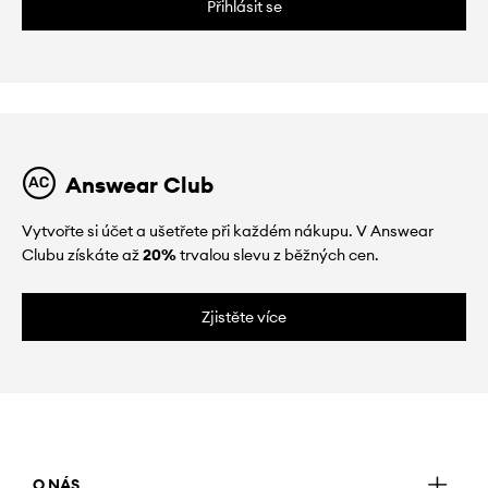
Přihlásit se
Answear Club
Vytvořte si účet a ušetřete při každém nákupu. V Answear
Clubu získáte až
20%
trvalou slevu z běžných cen.
Zjistěte více
O NÁS