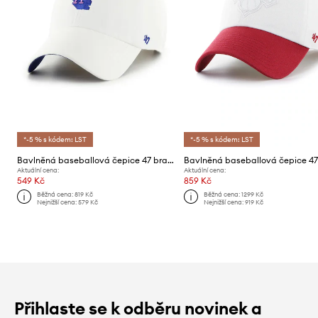
*-5 % s kódem: LST
*-5 % s kódem: LST
Bavlněná baseballová čepice 47 brand MLB Los Angeles Dodgers
Aktuální cena:
Aktuální cena:
549 Kč
859 Kč
Běžná cena:
819 Kč
Běžná cena:
1299 Kč
Nejnižší cena:
579 Kč
Nejnižší cena:
919 Kč
Přihlaste se k odběru novinek a