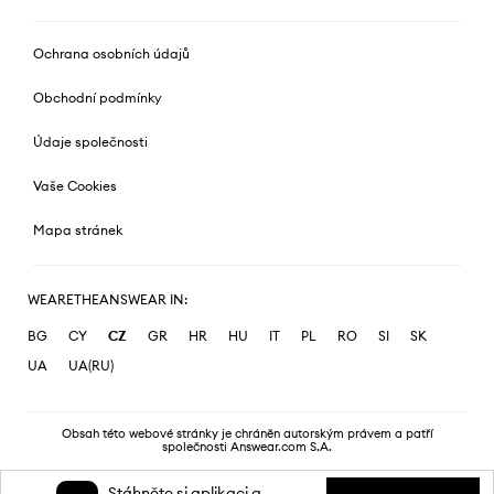
Ochrana osobních údajů
Obchodní podmínky
Údaje společnosti
Vaše Cookies
Mapa stránek
WEARETHEANSWEAR IN:
BG
CY
CZ
GR
HR
HU
IT
PL
RO
SI
SK
UA
UA(RU)
Obsah této webové stránky je chráněn autorským právem a patří
společnosti Answear.com S.A.
Stáhněte si aplikaci a