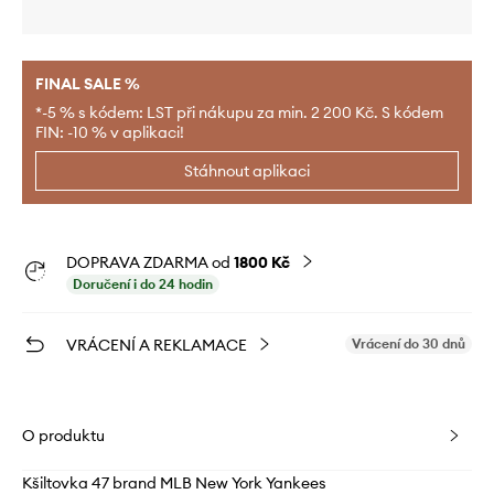
FINAL SALE %
*-5 % s kódem: LST při nákupu za min. 2 200 Kč. S kódem
FIN: -10 % v aplikaci!
Stáhnout aplikaci
DOPRAVA ZDARMA od
1800 Kč
Doručení i do 24 hodin
VRÁCENÍ A REKLAMACE
Vrácení do 30 dnů
O produktu
Kšiltovka 47 brand MLB New York Yankees