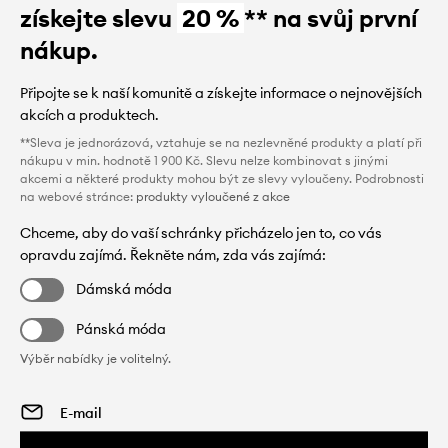
získejte slevu
20 %
** na svůj první
nákup.
Připojte se k naší komunitě a získejte informace o nejnovějších
akcích a produktech.
**Sleva je jednorázová, vztahuje se na nezlevněné produkty a platí při
nákupu v min. hodnotě 1 900 Kč. Slevu nelze kombinovat s jinými
akcemi a některé produkty mohou být ze slevy vyloučeny. Podrobnosti
na webové stránce:
produkty vyloučené z akce
Chceme, aby do vaší schránky přicházelo jen to, co vás
opravdu zajímá. Řekněte nám, zda vás zajímá:
Dámská móda
Pánská móda
Výběr nabídky je volitelný.