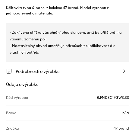
Kšiltovka typu 6-panel z kolekce 47 brand. Model vyroben z
jednobarevného materiálu.
- Zakřivená stříška vás chrání před sluncem, aniž by příliš bránila
vašemu zornému poli.
- Nastavitelný obvod umožňuje přizpůsobit si přiléhavost dle
vlastních potřeb.
Podrobnosti o výrobku
Údaje o výrobku
Kód výrobce
B.FNDSC17GWS.SS
Barva
bílá
Značka
47 brand