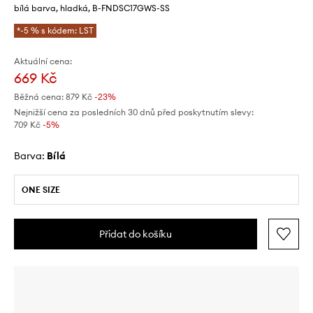
bílá barva, hladká, B-FNDSC17GWS-SS
*-5 % s kódem: LST
Aktuální cena:
669 Kč
Běžná cena:
879 Kč
-23%
Nejnižší cena za posledních 30 dnů před poskytnutím slevy:
709 Kč
 -5%
Barva:
bílá
ONE SIZE
Přidat do košíku