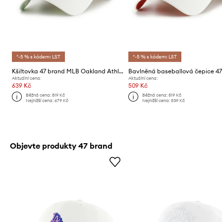
*-5 % s kódem: LST
*-5 % s kódem: LST
Kšiltovka 47 brand MLB Oakland Athletics
Aktuální cena:
Aktuální cena:
639 Kč
509 Kč
Běžná cena:
819 Kč
Běžná cena:
819 Kč
Nejnižší cena:
679 Kč
Nejnižší cena:
539 Kč
Objevte produkty 47 brand