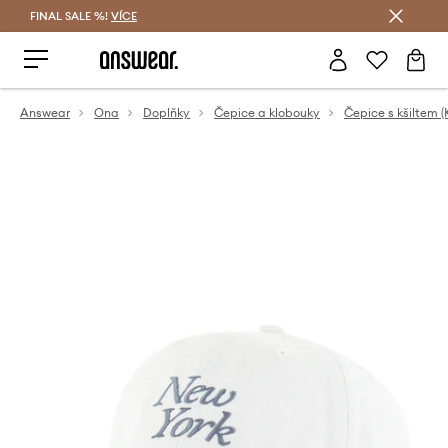
FINAL SALE %!
VÍCE
Ušetřete s Answear Club
Answear
Ona
Doplňky
Čepice a klobouky
Čepice s kšiltem (